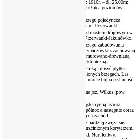
Przerwanki z 1910r. – dł. 25.00m;
13.00
20.00
szer. 4.00m; różnica poziomów
1.20m.
Na lewym brzegu pojedyncze
13.50
19.50
zabudowania m. Przerwanki.
Płyniemy pod mostem drogowym w
14.50
18.50
ciągu drogi Przerwanki-Jakunówko.
Na lewym brzegu zabudowania
zabytkowej rybaczówki z zachowaną
14.80
18.20
historyczną, murowano-drewnianą
formą architektoniczną.
Płyniemy szeroką i dosyć płytką
rzeką o zalesionych brzegach. Las
15.00
18.00
świetlisty. W nurcie bujna roślinność
podwodna.
Wpływamy na jez. Wilkus (pow.
15.30
17.70
0.92km2)
Płyniemy wąską rynną jeziora
17.80
15.20
najpierw na północ a następnie coraz
węższą szyją na zachód.
Jezioro coraz bardziej zwęża się.
18.80
14.20
Płyniemy zatrzcinionym korytarzem.
Wypływ rzeki. Nurt leniwy.