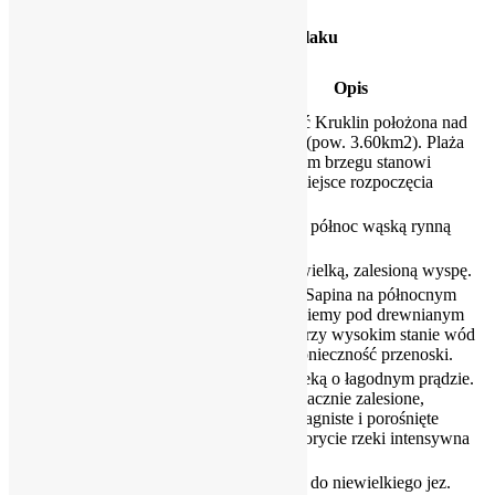
Szczegółowy opis szlaku
km
km
Opis
[w dół rzeki]
[w górę rzeki]
Miejscowość Kruklin położona nad
jez. Kruklin (pow. 3.60km2). Plaża
0.00
33.00
na wschodnim brzegu stanowi
doskonałe miejsce rozpoczęcia
spływu.
Płyniemy na północ wąską rynną
1.00
32.00
jeziora.
2.00
31.00
Mijamy niewielką, zalesioną wyspę.
Wypływ rz. Sapina na północnym
brzegu. Płyniemy pod drewnianym
4.00
29.00
mostkiem. Przy wysokim stanie wód
może być konieczność przenoski.
Płyniemy rzeką o łagodnym prądzie.
Brzegi nieznacznie zalesione,
4.20
28.80
częściowo bagniste i porośnięte
trzciną. W korycie rzeki intensywna
roślinność.
Dopływamy do niewielkiego jez.