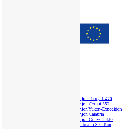
[Pokaz zdjęć]
Search
Znajdź
for:
Home
O firmie
Referencje
Nasz sprzęt
Prijon
Kajaki wyprawowe
Kajak wyprawowy – Prijon Touryak 470
Kajak wyprawowy – Prijon Combi 359
Kajak wyprawowy – Prijon Yukon-Expedition
Kajak wyprawowy – Prijon Calabria
Kajak wyprawowy – Prijon Cruiser I 430
Kajak wyprawowy – Lettmann Sea Tour