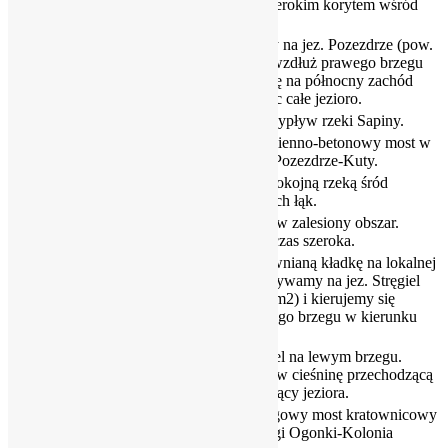
19.00
14.00
Płyniemy szerokim korytem wśród
trzcin.
Wypływamy na jez. Pozezdrze (pow.
1.30km2) i wzdłuż prawego brzegu
21.50
11.50
kierujemy się na północny zachód
przepływając całe jezioro.
24.00
9.00
Osiągamy wypływ rzeki Sapiny.
Mijamy kamienno-betonowy most w
24.30
8.70
ciągu drogi Pozezdrze-Kuty.
Płyniemy spokojną rzeką śród
25.00
8.00
zatrzcinionych łąk.
Wpływamy w zalesiony obszar.
25.50
7.50
Rzeka cały czas szeroka.
Mijamy drewnianą kładkę na lokalnej
drodze. Wpływamy na jez. Stręgiel
29.00
4.00
(pow. 3.95km2) i kierujemy się
wzdłuż lewego brzegu w kierunku
zachodnim.
Mijamy cypel na lewym brzegu.
31.00
2.00
Wpływamy w cieśninę przechodzącą
w kanał łączący jeziora.
Mijamy drogowy most kratownicowy
32.50
0.50
w ciągu drogi Ogonki-Kolonia