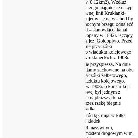
Patelnia (pow. 0.12km2). Wzdłuż
północnego brzegu ciągnie się nasyp
kolejowy dawnej linii Kruklanki-
Olecko. Kierujemy się na wschód by
zaraz na północnym brzegu odnaleźć
5.00
28.00
wypływ rzeki – stanowiącej kanał
Sapiny przekopany w 1842r. łączący
jez. Kruklin z jez. Gołdopiwo. Przed
nami widoczne przyczółki
wysadzonego wiaduktu kolejowego
w Grądach Kruklaneckich z 1908r.
Nurt wyraźnie przyspiesza. Na dnie
kamienie. Mijamy zachowane na obu
brzegach przyczółki żelbetowego,
łukowego wiaduktu kolejowego.
6.00
27.00
Zbudowany w 1908r. o konstrukcji
pięcioprzęsłowej był jednym z
najwyższych i najdłuższych na
Mazurach. Przez rzekę biegnie
drewniana kładka.
Płyniemy wśród łąk mijając kilka
6.30
26.70
drewnianych kładek.
Płyniemy pod masywnym,
kamiennym mostem drogowym w m.