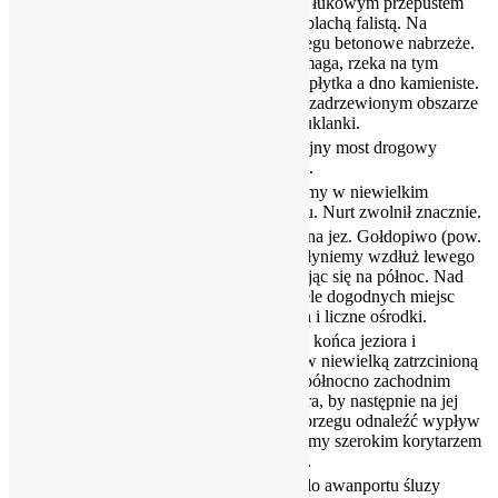
Kruklanki, z łukowym przepustem
sklepionym blachą falistą. Na
7.10
25.90
prawym brzegu betonowe nabrzeże.
Nurt się wzmaga, rzeka na tym
odcinku jest płytka a dno kamieniste.
Płyniemy w zadrzewionym obszarze
przez m. Kruklanki.
Mijamy kolejny most drogowy
8.20
24.80
m.Kruklanki.
Dalej płyniemy w niewielkim
8.30
24.70
zadrzewieniu. Nurt zwolnił znacznie.
Wpływamy na jez. Gołdopiwo (pow.
9.00km2). Płyniemy wzdłuż lewego
8.70
24.30
brzegu kierując się na północ. Nad
jeziorem wiele dogodnych miejsc
biwakowych i liczne ośrodki.
Płyniemy do końca jeziora i
wpływamy w niewielką zatrzcinioną
zatoczkę w północno zachodnim
12.50
20.50
krańcu jeziora, by następnie na jej
północnym brzegu odnaleźć wypływ
rzeki. Płyniemy szerokim korytarzem
wśród trzcin.
Docieramy do awanportu śluzy