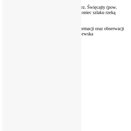
Rybacka.
Za mostem jez. Święcajty (pow.
33.00
0.00
8.50km2). Koniec szlaku rzeką
Sapina.
Opracowano na podstawie dostępnych informacji oraz obserwacji
własnych (wg stanu na 2010r.) © anna majewska