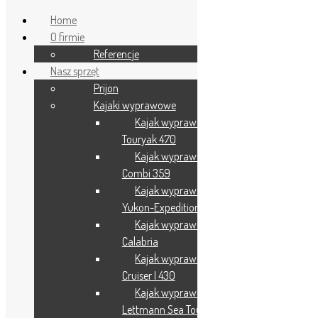
Home
O firmie
Referencje
Nasz sprzęt
Prijon
Kajaki wyprawowe
Ułatwienia dostępu
Kajak wyprawowy – Prijon
Touryak 470
Kajak wyprawowy – Prijon
Combi 359
Odwróć kolory
Kajak wyprawowy – Prijon
Monochromatyczny
Yukon-Expedition
Kajak wyprawowy – Prijon
Ciemny kontrast
Calabria
Jasny kontrast
Kajak wyprawowy – Prijon
Niskie nasycenie
Cruiser I 430
Kajak wyprawowy –
Wysokie nasycenie
Lettmann Sea Tour Touring